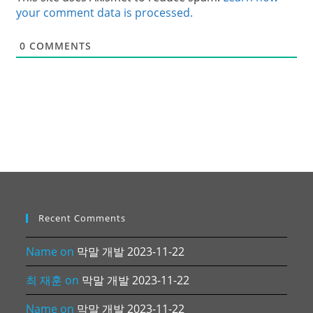
your comment data is processed.
0
COMMENTS
Recent Comments
Name
on
막말 개발 2023-11-22
최 재훈
on
막말 개발 2023-11-22
Name
on
막말 개발 2023-11-22