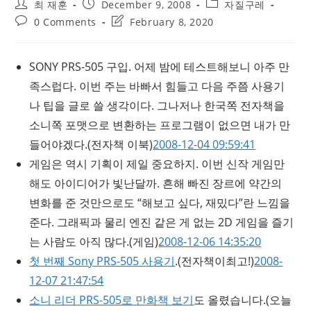
Post
Post
Post
최 재훈
December 9, 2008
자질구레
author:
published:
category:
Post
Post
0 Comments
February 8, 2020
comments:
last
modified:
SONY PRS-505 구입. 어제 밤에 테스트해보니 아주 만
족스럽다. 이번 주는 바빠서 힘들고 다음 주쯤 사용기
나 팁을 글로 쓸 생각이다. 그나저나 한국쪽 전자책을
소니쪽 포맷으로 변환하는 프로그램이 없으면 내가 만
들어야겠다.
(전자책 이북)
2008-12-04 09:59:41
게임은 역시 기획이 제일 중요하지. 이번 신작 게임만
해도 아이디어가 빛난달까. 흔해 빠진 장르에 약간의
변화를 준 것만으로도 “해보고 싶다, 재밌다”란 느낌을
준다. 그래픽과 물리 엔진 같은 게 없는 2D 게임을 즐기
는 사람도 아직 많다.
(게임)
2008-12-06 14:35:20
첫 번째 Sony PRS-505 사용기
.
(전자책이최고!)
2008-
12-07 21:47:54
소니 리더 PRS-505로 만화책 보기
도 올렸습니다.
(오늘