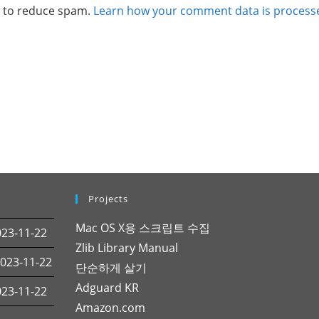
t to reduce spam.
Learn how your comment data is process
Projects
Mac OS X용 스크립트 수집
3-11-22
Zlib Library Manual
23-11-22
단순하게 살기
Adguard KR
3-11-22
Amazon.com