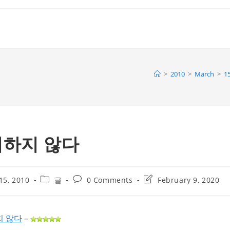
>
2010
>
March
>
1
지하지 않다
Post
Post
Post
15, 2010
글
0 Comments
February 9, 2020
category:
comments:
last
modified:
지 않다
–