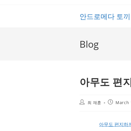
Skip
to
안드로메다 토끼
content
Blog
아무도 편
Post
Post
최 재훈
March 
author:
published:
아무도 편지하