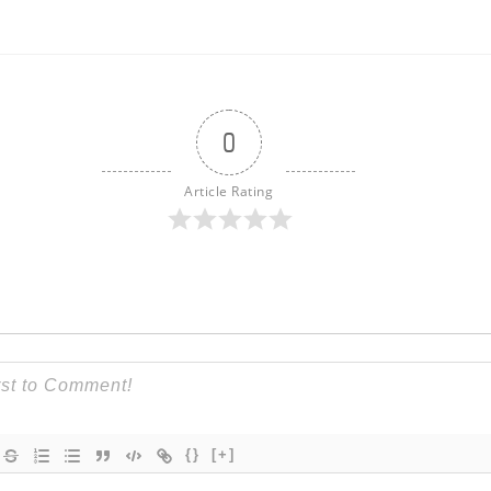
0
Article Rating
{}
[+]