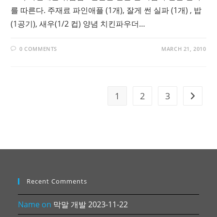
를 따른다. 주재료 파인애플 (1개), 잘게 썬 실파 (1개) , 밥
(1공기), 새우(1/2 컵) 양념 치킨파우더…
0 COMMENTS
MARCH 21, 2010
1
2
3
Go to t
Recent Comments
Name
on
막말 개발 2023-11-22