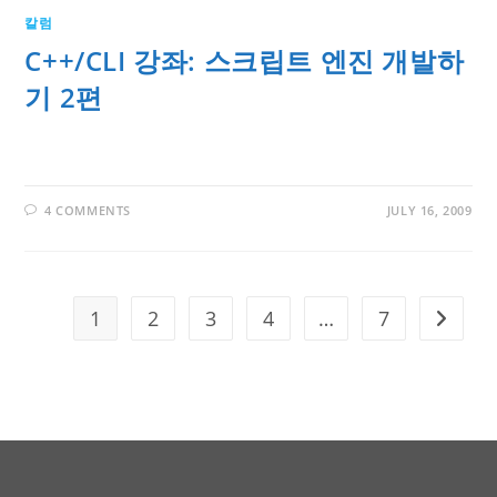
칼럼
C++/CLI 강좌: 스크립트 엔진 개발하
기 2편
4 COMMENTS
JULY 16, 2009
1
2
3
4
…
7
Go to t