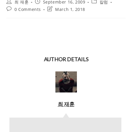
Post
Post
Post
최 재훈
September 16, 2009
칼럼
author:
published:
category:
Post
Post
0 Comments
March 1, 2018
comments:
last
modified:
AUTHOR DETAILS
최 재훈