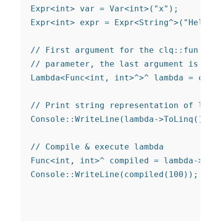
Expr<int> var = Var<int>("x");

Expr<int> expr = Expr<String^>("Hello w
// First argument for the clq::fun func
// parameter, the last argument is the 
Lambda<Func<int, int>^>^ lambda = clq::
// Print string representation of lambd
Console::WriteLine(lambda->ToLinq());

// Compile & execute lambda

Func<int, int>^ compiled = lambda->Comp
Console::WriteLine(compiled(100));
