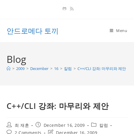
Skip
to
content
안드로메다 토끼
Menu
Blog
>
2009
>
December
>
16
>
칼럼
>
C++/CLI 강좌: 마무리와 제안
C++/CLI 강좌: 마무리와 제안
Post
Post
Post
최 재훈
December 16, 2009
칼럼
author:
published:
category:
Post
Post
2 Comments
December 16, 2009