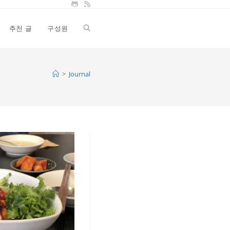
추천 글
구성원
Toggle
website
>
Journal
search