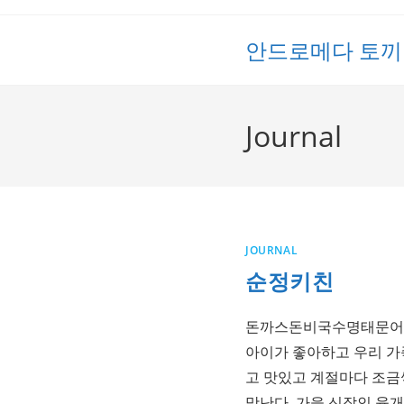
Skip
to
안드로메다 토끼
content
Journal
JOURNAL
순정키친
돈까스돈비국수명태문어비
아이가 좋아하고 우리 가
고 맛있고 계절마다 조금
맛난다. 가을 신작인 육