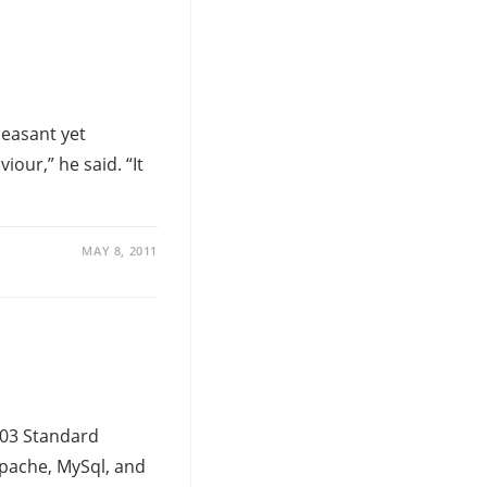
leasant yet
our,” he said. “It
MAY 8, 2011
003 Standard
Apache, MySql, and