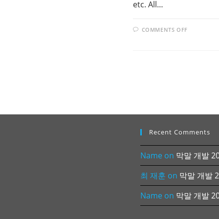
etc. All…
ON
COMMENTS OFF
HOW
TO
SET
UP
REVIEW
BOARD
ON
WINDOW
Recent Comments
Name
on
막말 개발 202
최 재훈
on
막말 개발 20
Name
on
막말 개발 202