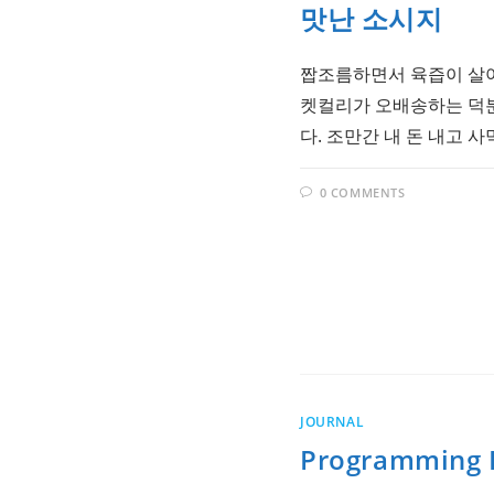
맛난 소시지
짭조름하면서 육즙이 살아
켓컬리가 오배송하는 덕분
다. 조만간 내 돈 내고 사
0 COMMENTS
JOURNAL
Programming B