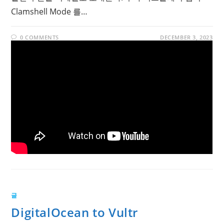
Clamshell Mode 를…
0 COMMENTS
DECEMBER 3, 2023
글
DigitalOcean to Vultr