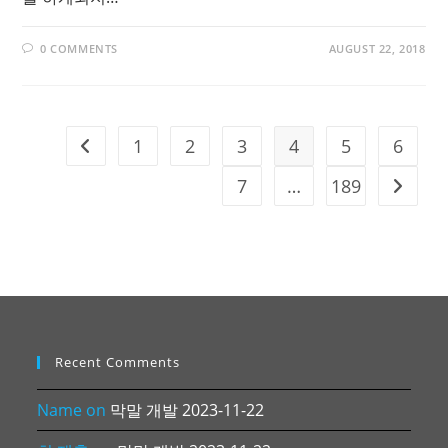
0 COMMENTS
AUGUST 22, 2018
1
2
3
4
5
6
Go to the previous page
7
…
189
Go to t
Recent Comments
Name
on
막말 개발 2023-11-22