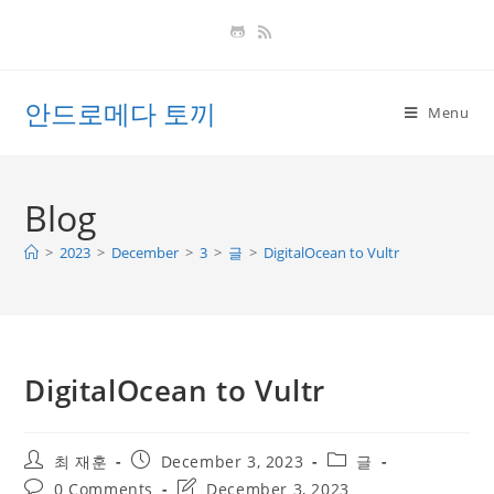
Skip
to
content
안드로메다 토끼
Menu
Blog
>
2023
>
December
>
3
>
글
>
DigitalOcean to Vultr
DigitalOcean to Vultr
Post
Post
Post
최 재훈
December 3, 2023
글
author:
published:
category:
Post
Post
0 Comments
December 3, 2023