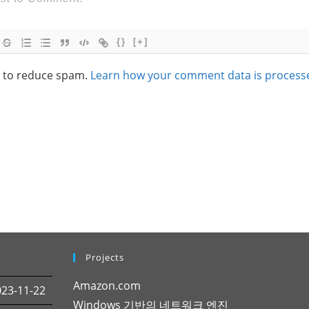
{}
[+]
t to reduce spam.
Learn how your comment data is process
Projects
Amazon.com
3-11-22
Windows 기반의 네트워크 엔진