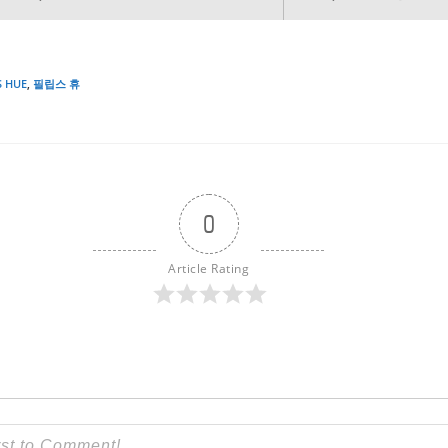
S HUE
,
필립스 휴
0
Article Rating