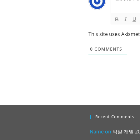
This site uses Akisme
0
COMMENTS
Recent Comments
Name
on
막말 개발 202