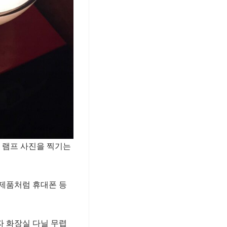
 램프 사진을 찍기는
 제품처럼 휴대폰 등
자 화장실 다닐 무렵