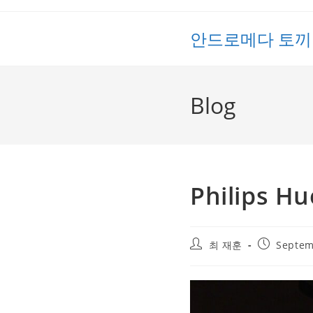
Skip
to
안드로메다 토끼
content
Blog
Philips H
Post
Post
최 재훈
Septem
author:
published: