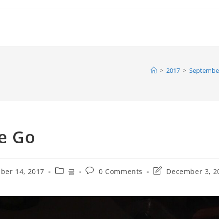
>
2017
>
Septembe
ue Go
Post
Post
Post
ber 14, 2017
글
0 Comments
December 3, 2
category:
comments:
last
modified: