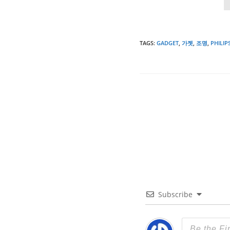
TAGS
:
GADGET
,
가젯
,
조명
,
PHILIP
Subscribe