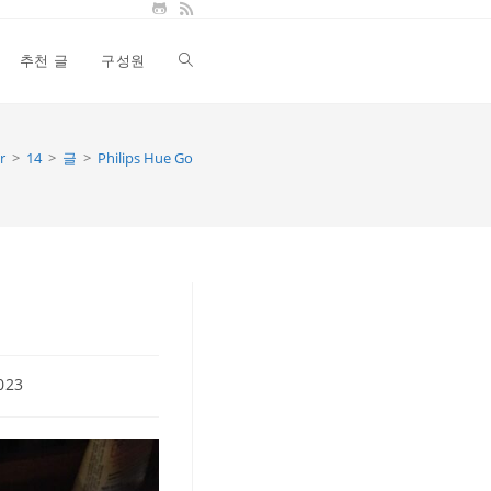
추천 글
구성원
Toggle
website
r
>
14
>
글
>
Philips Hue Go
search
023