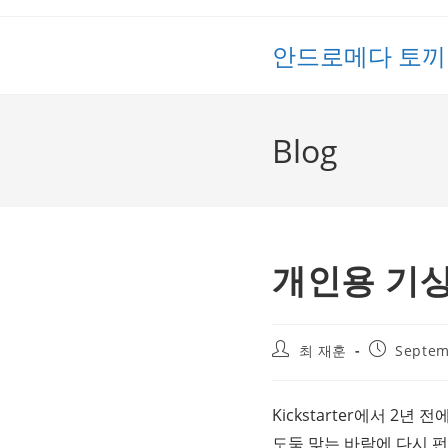
Skip
to
안드로메다 토끼
content
Blog
개인용 기상대
Post
Post
최 재훈
Septem
author:
published:
Kickstarter에서 2
도둑 맞는 바람에 다시 