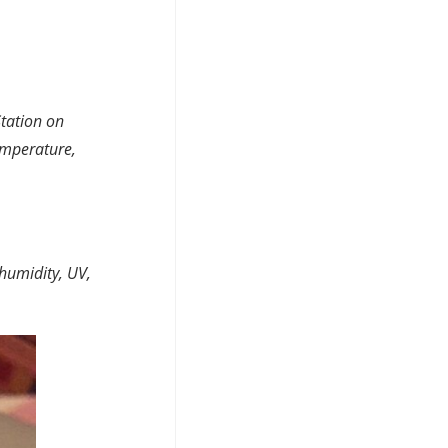
Station on
emperature,
humidity, UV,