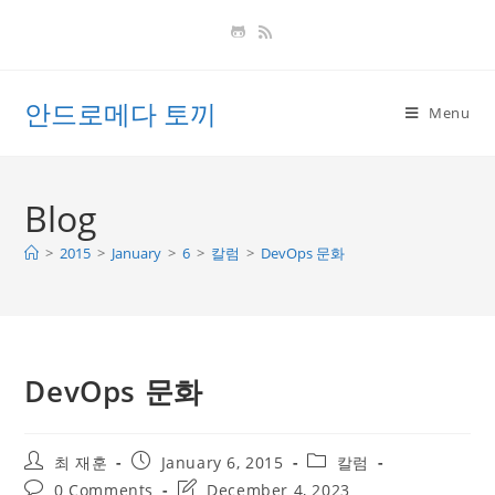
Skip
to
content
안드로메다 토끼
Menu
Blog
>
2015
>
January
>
6
>
칼럼
>
DevOps 문화
DevOps 문화
Post
Post
Post
최 재훈
January 6, 2015
칼럼
author:
published:
category:
Post
Post
0 Comments
December 4, 2023