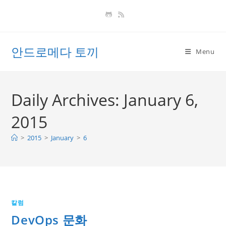
Skip
to
content
안드로메다 토끼
Menu
Daily Archives: January 6,
2015
>
2015
>
January
>
6
칼럼
DevOps 문화