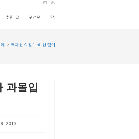
추천 글
구성원
Toggle
website
구레
>
백재현 의원 “LoL 한 팀이 5명인 것부터가 과몰입 요소” – 인벤 커뮤니
search
가 과몰입
8, 2013