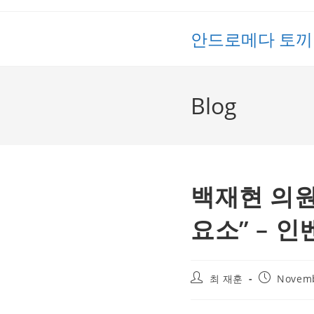
Skip
to
안드로메다 토끼
content
Blog
백재현 의원
요소” – 
Post
Post
최 재훈
Novemb
author:
published: