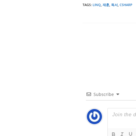
TAGS
:
LINQ
,
재훈
,
독서
,
CSHARP
Subscribe