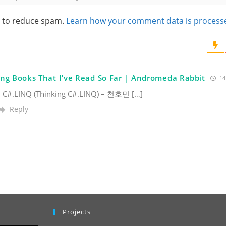
t to reduce spam.
Learn how your comment data is process
g Books That I’ve Read So Far | Andromeda Rabbit
14
#.LINQ (Thinking C#.LINQ) – 천호민 […]
Reply
Projects