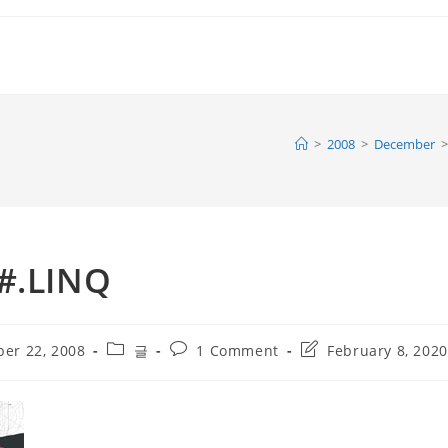
>
2008
>
December
>
.LINQ
Post
Post
Post
er 22, 2008
글
1 Comment
February 8, 2020
category:
comments:
last
modified: