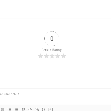
0
Article Rating
{}
[+]