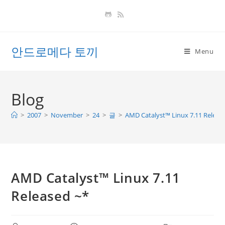
Skip
to
content
안드로메다 토끼
Menu
Blog
>
2007
>
November
>
24
>
글
>
AMD Catalyst™ Linux 7.11 Releas
AMD Catalyst™ Linux 7.11
Released ~*