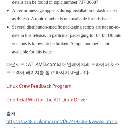
details can be found in topic number 737-30687
An error message appears during installation if dash is used
as /bin/sh. A topic number is not available for this issue
Several distribution-specific packaging scripts are not up-to-
date in this release. In particular packaging for 64-bit Ubuntu
versions is known to be broken. A topic number is not
available for this issue
다운로드 : ATi.AMD.com의 메인페이지의 드라이버 & 소
프트웨어 페이지를 참고 하시기 바랍니다.
Linux Crew Feedback Program
Unofficial Wiki for the ATI Linux Driver
출처 :
https://a248.e.akamai.net/f/674/9206/0/www2.ati.co