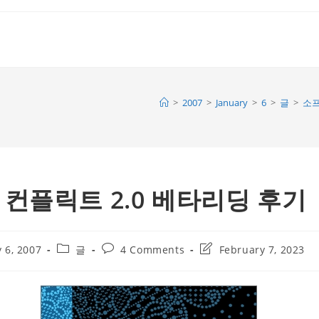
>
2007
>
January
>
6
>
글
>
소프
컨플릭트 2.0 베타리딩 후기
Post
Post
Post
 6, 2007
글
4 Comments
February 7, 2023
category:
comments:
last
modified: