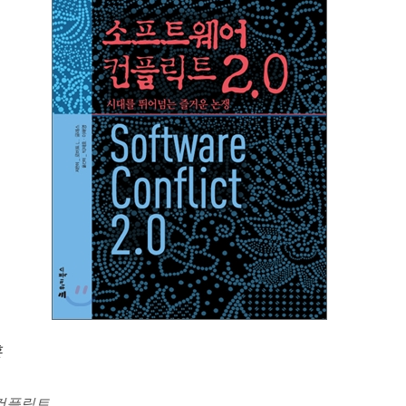
훈
컨플릭트