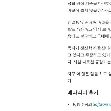
용할 권장 기준을 마련하
비교적 쉽지 않을까? 사
컨설팅의 진정한 비밀
을
랄드 와인버그
역시
로버트
음에도 불구하고 국내에 
독자가 전산학과 출신이라
고 있다고 주장하고 있기
다. 사실 나로선 공감가는
자꾸 더 많은 말을 하고 
가.
베타리더 후기
임현수
님의
Softwar