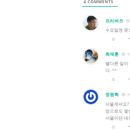
4
COMMENTS
프리버즈
수요일엔 못
0
최재훈
19
별다른 일이 
다. ^^
0
정원혁
19
서울계셔요? 
앞으로도 몇번
서울이던 대전
0