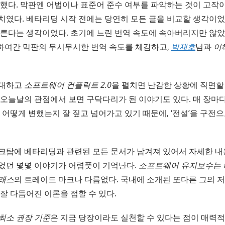
 했다. 막판엔 어법이나 표준어 준수 여부를 파악하는 것이 고작
치였다. 베타리딩 시작 전에는 당연히 모든 글을 비교할 생각이었
모른다는 생각이었다. 초기에 느린 번역 속도에 속아버리지만 않았
하여간 막판의 무시무시한 번역 속도를 체감하고,
박재호
님과
이
기대하고
소프트웨어 컨플릭트 2.0
을 펼치면 난감한 상황에 직면할 
 오늘날의 관점에서 보면 구닥다리가 된 이야기도 있다. 매 장마
 어떻게 변했는지 잘 짚고 넘어가고 있기 때문에, ‘전설’을 구전
크탑에 베타리딩과 관련된 모든 문서가 남겨져 있어서 자세한 내
었던 몇몇 이야기가 어렴풋이 기억난다.
소프트웨어 유지보수는
글래스
의 트레이드 마크나 다름없다. 국내에 소개된 또다른 그의 
 잘 다듬어진 이론을 접할 수 있다.
최소 권장 기준
은 지금 당장이라도 실천할 수 있다는 점이 매력적