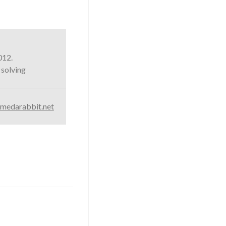
012.
 solving
medarabbit.net