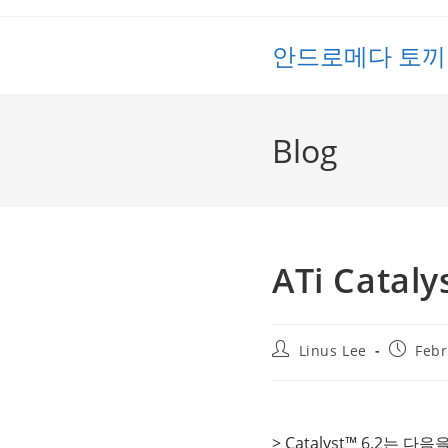
Skip
to
안드로메다 토끼
content
Blog
ATi Cataly
Post
Post
Linus Lee
Febr
author:
publish
> Catalyst™ 6.2는 다