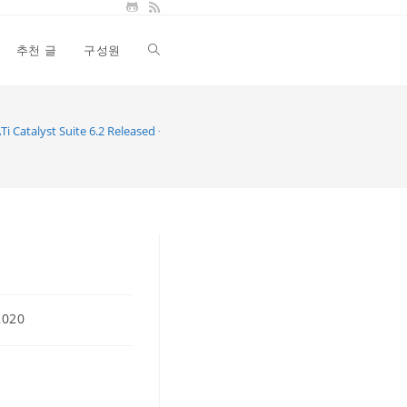
추천 글
구성원
Toggle
website
Ti Catalyst Suite 6.2 Released ~*
search
2020