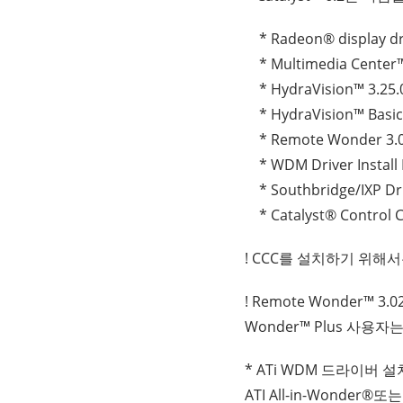
* Radeon® display dri
* Multimedia Center™
* HydraVision™ 3.25.
* HydraVision™ Basic 
* Remote Wonder 3.
* WDM Driver Install
* Southbridge/IXP Dr
* Catalyst® Control C
! CCC를 설치하기 위해
! Remote Wonder™ 3
Wonder™ Plus 사
* ATi WDM 드라이버 
ATI All-in-Wonde