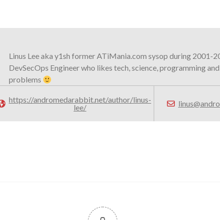
Linus Lee aka y1sh former ATiMania.com sysop during 2001-2
DevSecOps Engineer who likes tech, science, programming and
problems
https://andromedarabbit.net/author/linus-
linus@andro
lee/