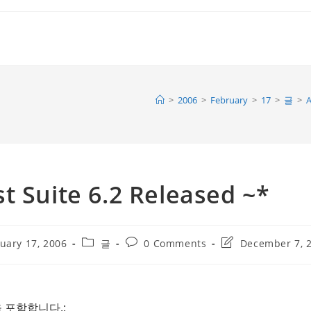
>
2006
>
February
>
17
>
글
>
A
st Suite 6.2 Released ~*
Post
Post
Post
uary 17, 2006
글
0 Comments
December 7, 
ed:
category:
comments:
last
modified:
음을 포함합니다.: