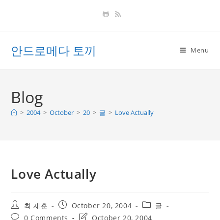
Skip
to
content
안드로메다 토끼
Menu
Blog
>
2004
>
October
>
20
>
글
>
Love Actually
Love Actually
Post
Post
Post
최 재훈
October 20, 2004
글
author:
published:
category:
Post
Post
0 Comments
October 20, 2004