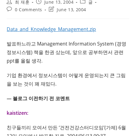
Post
Post
Post
최 재훈
June 13, 2004
글
author:
published:
category:
Post
Post
0 Comments
June 13, 2004
comments:
last
modified:
Data_and_Knowledge_Management.zip
발표하느라고 Management Information System (경영
정보시스템) 책을 한권 샀는데, 앞으로 공부하면서 관련
ppt를 올릴 생각.
기업 환경에서 정보시스템이 어떻게 운영되는지 큰 그림
을 보는 것이 꽤 재밌다.
— 블로그 이전하기 전 코멘트
kaistizen:
친구들끼리 모여서 만든 ‘건전건강스터디모임’(가제) 6월