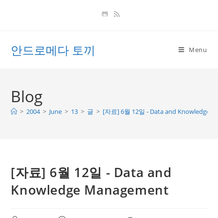
Skip
to
content
안드로메다 토끼
Menu
Blog
>
2004
>
June
>
13
>
글
>
[자료] 6월 12일 - Data and Knowledge 
[자료] 6월 12일 - Data and
Knowledge Management