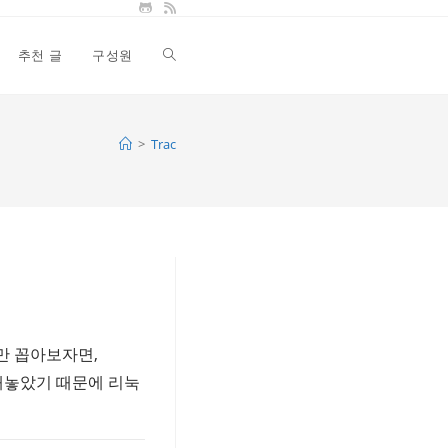
추천 글
구성원
Toggle
website
>
Trac
search
것만 꼽아보자면,
우로 정해놓았기 때문에 리눅