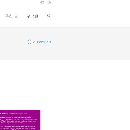
추천 글
구성원
Toggle
website
>
Parallels
search