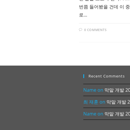
번쯤 들어봤을 건데 이 중에
로…
0 COMMENTS
Recent Comments
Name
on
막말 개발 202
최 재훈
on
막말 개발 20
Name
on
막말 개발 202