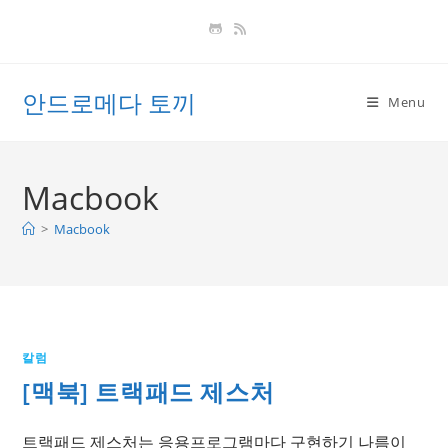
Skip
to
content
안드로메다 토끼
Menu
Macbook
>
Macbook
칼럼
[맥북] 트랙패드 제스처
트랙패드 제스처는 응용프로그램마다 구현하기 나름이