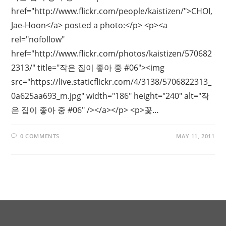
href="http://www.flickr.com/people/kaistizen/">CHOI,
Jae-Hoon</a> posted a photo:</p> <p><a
rel="nofollow"
href="http://www.flickr.com/photos/kaistizen/570682
2313/" title="작은 집이 좋아 중 #06"><img
src="https://live.staticflickr.com/4/3138/5706822313_
0a625aa693_m.jpg" width="186" height="240" alt="작
은 집이 좋아 중 #06" /></a></p> <p>꽃…
0 COMMENTS
MAY 11, 2011