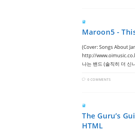
글
Maroon5 - Thi
(Cover: Songs Abo
http://www.oimusi
나는 밴드 (솔직히 더 신
0 COMMENTS
글
The Guru’s Gui
HTML