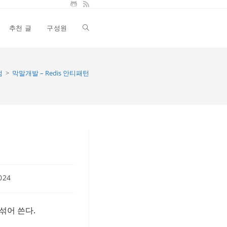
추천 글
구성원
Toggle
website
럼
>
막말개발 – Redis 안티패턴
search
024
섞어 쓴다.