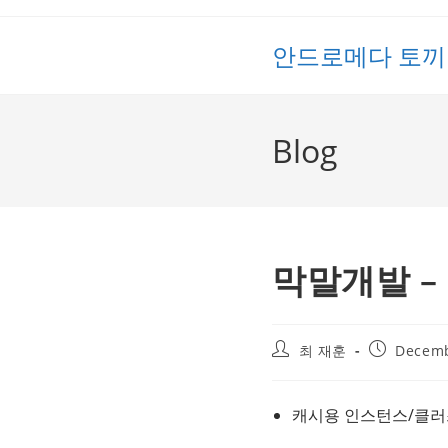
Skip
to
안드로메다 토끼
content
Blog
막말개발 – 
Post
Post
최 재훈
Decemb
author:
published:
캐시용 인스턴스/클러