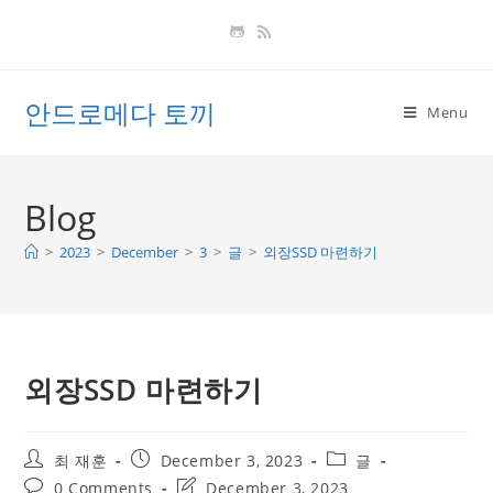
Skip
to
content
안드로메다 토끼
Menu
Blog
>
2023
>
December
>
3
>
글
>
외장SSD 마련하기
외장SSD 마련하기
Post
Post
Post
최 재훈
December 3, 2023
글
author:
published:
category:
Post
Post
0 Comments
December 3, 2023