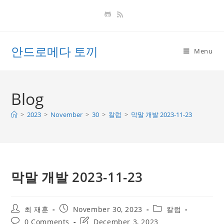
Skip
to
content
안드로메다 토끼
Menu
Blog
>
2023
>
November
>
30
>
칼럼
>
막말 개발 2023-11-23
막말 개발 2023-11-23
Post
Post
Post
최 재훈
November 30, 2023
칼럼
author:
published:
category:
Post
Post
0 Comments
December 3, 2023