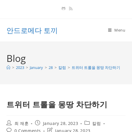
Skip
to
content
안드로메다 토끼
Menu
Blog
>
2023
>
January
>
28
>
칼럼
>
트위터 트롤을 몽땅 차단하기
트위터 트롤을 몽땅 차단하기
Post
Post
Post
최 재훈
January 28, 2023
칼럼
author:
published:
category:
Post
Post
0 Comments
January 28, 2023