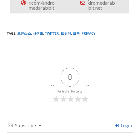
r.com/andro
dromedarab
medarabbit
bit.net
TAGS
:
오픈소스
,
사생활
,
TWITTER
,
트위터
,
크롬
,
PRIVACY
0
Article Rating
Subscribe
Login