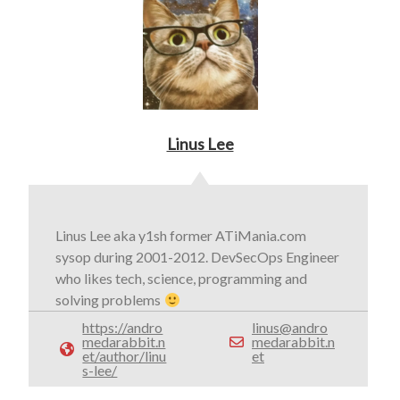
Linus Lee
Linus Lee aka y1sh former ATiMania.com
sysop during 2001-2012. DevSecOps Engineer
who likes tech, science, programming and
solving problems
https://andro
linus@andro
medarabbit.n
medarabbit.n
et/author/linu
et
s-lee/