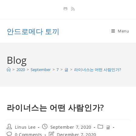
Skip
to
content
안드로메다 토끼
Menu
Blog
>
2020
>
September
>
7
>
글
>
라이너스는 어떤 사람인가?
라이너스는 어떤 사람인가?
Post
Post
Post
Linus Lee
September 7, 2020
글
author:
published:
category:
Post
Post
0 Comments
December 7, 2020