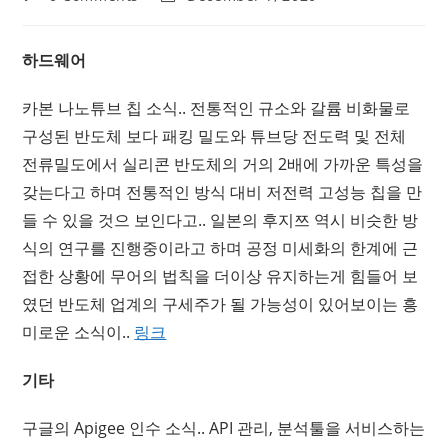
comments:
last
modified:
하드웨어
카본 나노튜브 칩 소식.. 전통적인 규소와 갈륨 비화물로
구성된 반도체 보다 패킹 밀도와 튜브당 전도력 및 전체
전류밀도에서 실리콘 반도체의 거의 2배에 가까운 특성을
갖는다고 하며 전통적인 방식 대비 저전력 고성능 칩을 만
들 수 있을 것으 보인다고.. 일본의 후지쯔 역시 비슷한 방
식의 연구를 진행중이라고 하며 공정 미세화의 한계에 근
접한 상황에 무어의 법칙을 더이상 유지하는게 힘들어 보
였던 반도체 업계의 구세주가 될 가능성이 있어보이는 흥
미로운 소식이..
링크
기타
구글의 Apigee 인수 소식.. API 관리, 분석툴을 서비스하는