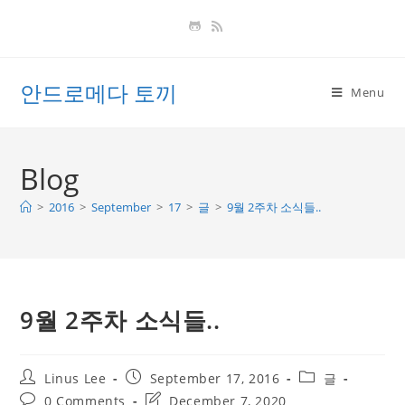
Skip
to
content
안드로메다 토끼
Menu
Blog
>
2016
>
September
>
17
>
글
>
9월 2주차 소식들..
9월 2주차 소식들..
Post
Post
Post
Linus Lee
September 17, 2016
글
author:
published:
category:
Post
Post
0 Comments
December 7, 2020