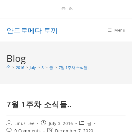
Skip
to
content
안드로메다 토끼
Menu
Blog
>
2016
>
July
>
3
>
글
>
7월 1주차 소식들..
7월 1주차 소식들..
Post
Post
Post
Linus Lee
July 3, 2016
글
author:
published:
category:
Post
Post
0 Comments
December 7, 2020