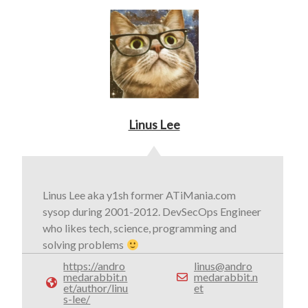
Linus Lee
Linus Lee aka y1sh former ATiMania.com
sysop during 2001-2012. DevSecOps Engineer
who likes tech, science, programming and
solving problems
https://andro
linus@andro
medarabbit.n
medarabbit.n
et/author/linu
et
s-lee/