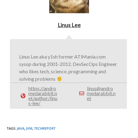
Linus Lee
Linus Lee aka y1sh former ATiMania.com
sysop during 2001-2012. DevSecOps Engineer
who likes tech, science, programming and
solving problems
https://andro
linus@andro
medarabbit.n
medarabbit.n
et/author/linu
et
s-lee/
TAGS
:
JAVA
,
JVM
,
TECHREPORT