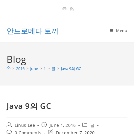
Skip
to
content
안드로메다 토끼
Menu
Blog
>
2016
>
June
>
1
>
글
>
Java 9의 GC
Java 9의 GC
Post
Post
Post
Linus Lee
June 1, 2016
글
author:
published:
category:
Post
Post
0 Comments
December 7, 2020