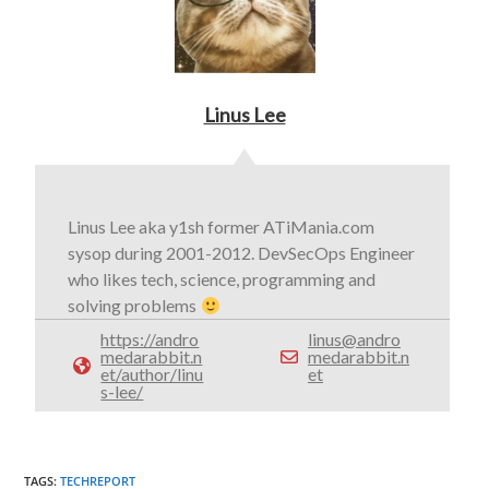
Linus Lee
Linus Lee aka y1sh former ATiMania.com
sysop during 2001-2012. DevSecOps Engineer
who likes tech, science, programming and
solving problems
https://andro
linus@andro
medarabbit.n
medarabbit.n
et/author/linu
et
s-lee/
TAGS
:
TECHREPORT