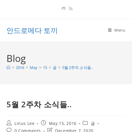
Skip
to
content
안드로메다 토끼
Menu
Blog
>
2016
>
May
>
15
>
글
>
5월 2주차 소식들..
5월 2주차 소식들..
Post
Post
Post
Linus Lee
May 15, 2016
글
author:
published:
category:
Post
Post
0 Comments
December 7, 2020