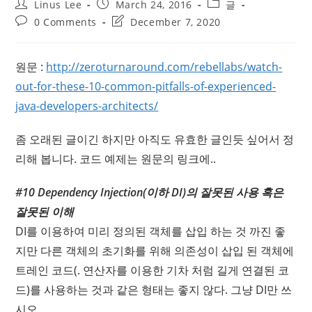
Post
Post
Post
Linus Lee
March 24, 2016
글
author:
published:
category:
Post
Post
0 Comments
December 7, 2020
comments:
last
modified:
원문 :
http://zeroturnaround.com/rebellabs/watch-
out-for-these-10-common-pitfalls-of-experienced-
java-developers-architects/
좀 오래된 글이긴 하지만 아직도 유효한 글인듯 싶어서 정
리해 봅니다. 코드 예제는 원문의 링크에..
#10 Dependency Injection(이하 DI)의 잘못된 사용 혹은
잘못된 이해
DI를 이용하여 미리 정의된 객체를 삽입 하는 것 까진 좋
지만 다른 객체의 초기화를 위해 의존성이 삽입 된 객체에
트레인 코드(. 연산자를 이용한 기차 처럼 길게 연결된 코
드)를 사용하는 것과 같은 형태는 좋지 않다. 그냥 DI만 쓰
시오..