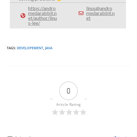
https://andro
linus@andro
medarabbit.n
medarabbit.n
et/author/linu
et
s-lee/
TAGS
:
DEVELOPEMENT
,
JAVA
0
Article Rating