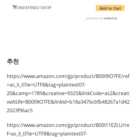
추천
https://www.amazon.com/gp/product/B00I9IO7FE/ref
=as_li_tl?ie=UTF8&tag=plaintext07-
20&camp=1789&creative=9325&linkCode=as2&creati
veASIN=B00I9IO7FE&linkId=b18a3476cbfb48267a1d42
2023f96ac5
https://www.amazon.com/gp/product/B00I11EZLU/re
f=as_li_tl?ie=UTF8&tag=plaintext07-