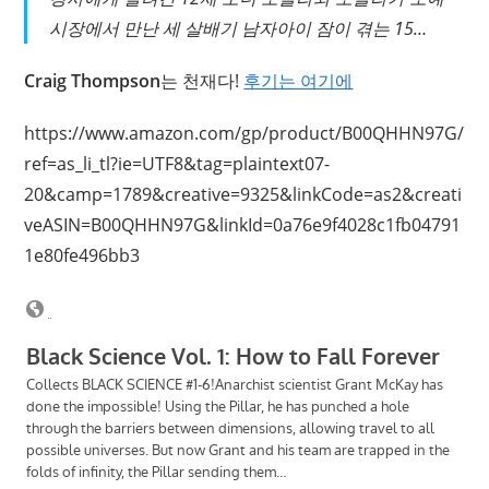
시장에서 만난 세 살배기 남자아이 잠이 겪는 15…
Craig Thompson
는 천재다!
후기는 여기에
https://www.amazon.com/gp/product/B00QHHN97G/
ref=as_li_tl?ie=UTF8&tag=plaintext07-
20&camp=1789&creative=9325&linkCode=as2&creati
veASIN=B00QHHN97G&linkId=0a76e9f4028c1fb04791
1e80fe496bb3