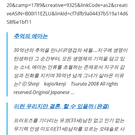
20&camp=1789&creative=9325&linkCode=as2&creati
veASIN=B00I11EZLU&linkId=cf7dfb9a04437b519a14d6
58f6e1bf11
추억의 에마논
30억년의 추억을 만나다!!영겁의 세월….지구에 생명이
탄생하던 그 순간부터, 모든 생명체의 기억을 담고 있
는 소녀, 에마논.인류를 초월하는 존재로서 지구의 감
성과 진화를 지키며 30억년 넘게 그녀가 살아온 이유
는? ⓒ Shinji kajio/kenji Tsuruta 2008 All rights
reserved.Original Japanese …
이런 우리지만 결혼, 할 수 있을까 (완결)
프러포즈를 기다리는 유코(33세)남친 없고 인기 없는
무기력 인생 미도리(31세)남자를 모르는 모태솔로 사