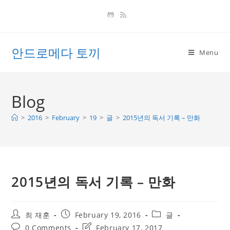
Skip
to
content
안드로메다 토끼
Menu
Blog
>
2016
>
February
>
19
>
글
>
2015년의 독서 기록 – 만화
2015년의 독서 기록 – 만화
Post
Post
Post
최 재훈
February 19, 2016
글
author:
published:
category:
Post
Post
0 Comments
February 17, 2017