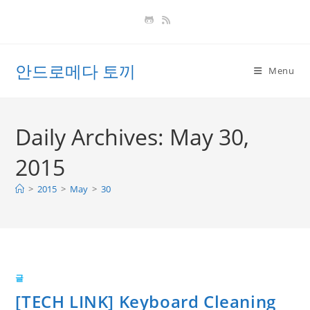
Skip
to
content
안드로메다 토끼
Menu
Daily Archives: May 30,
2015
>
2015
>
May
>
30
글
[TECH LINK] Keyboard Cleaning