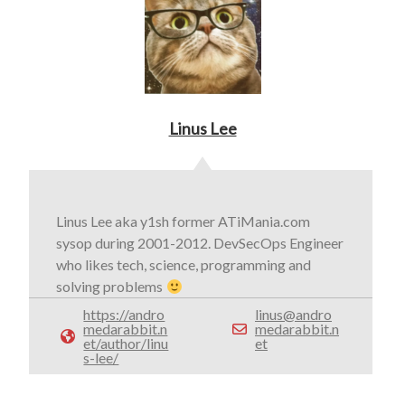
Linus Lee
Linus Lee aka y1sh former ATiMania.com
sysop during 2001-2012. DevSecOps Engineer
who likes tech, science, programming and
solving problems
https://andro
linus@andro
medarabbit.n
medarabbit.n
et/author/linu
et
s-lee/