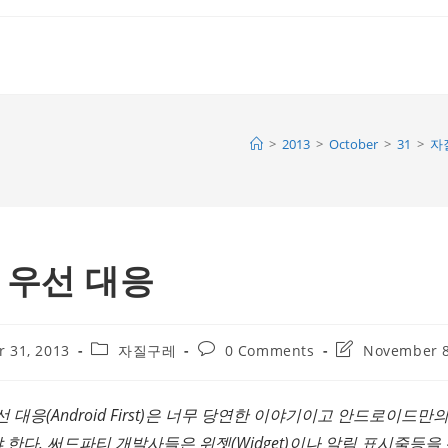
>
2013
>
October
>
31
>
자
 우선 대응
Post
Post
Post
r 31, 2013
자질구레
0 Comments
November 8
category:
comments:
last
modified:
 대응(Android First)은 너무 당연한 이야기이고 안드로이드만
한다. 써드파티 개발사들은 위젯(Widget)이나 알림 표시줄등을