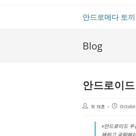
Skip
to
안드로메다 토끼
content
Blog
안드로이드
Post
Post
최 재훈
Octobe
author:
published:
»안드로이드 우선
해하고 공략해야 