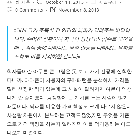
Post
Post
Post
최 재훈
October 14, 2013
자질구레
author:
published:
category:
Post
Post
0 Comments
November 8, 2013
comments:
last
modified:
»대신 그가 주목한 건 인간의 뇌파가 알려주는 비밀입
니다. 주어진 상황이나 자극이 정상적인 범주를 벗어날
때 무의식 중에 나타나는 뇌의 반응을 나타내는 뇌파를
포착해 이를 시각화한 겁니다«
학자들이란 아무튼 큰 그림은 못 보고 자기 전공에 집착한
다니까. 아마존이 사용자의 구매패턴을 분석해서 가격을
달리 책정한 적이 있는데 그 사실이 알려지자 여론이 엄청
나게 안 좋아졌다. 공정함에 큰 가치를 두는 사람이 많기
때문이다. 뇌파를 이용한 가격 책정도 크게 다르지 않은데
사생활 차원에서 분노하는 고객도 많겠지만 무엇을 기준
으로 가격 책정을 하는지 알려지면 이를 역이용하는 이도
나오기 마련이다.