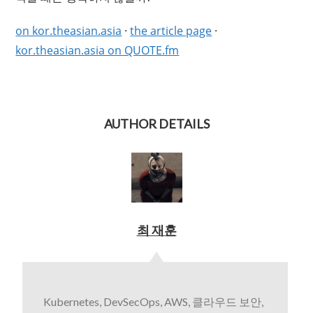
on kor.theasian.asia
·
the article page
·
kor.theasian.asia on QUOTE.fm
AUTHOR DETAILS
최 재훈
Kubernetes, DevSecOps, AWS, 클라우드 보안,