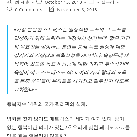
Post
Post
Post
최 재훈
October 13, 2013
자질구레
author:
published:
category:
Post
Post
0 Comments
November 8, 2013
comments:
last
modified:
»가장 빈번한 스트레스는 일상적인 목표와 그 목표를
달성하기 위해 노력하는 과정에서 생기는데, 짧은 기간
의 목표만을 설정하는 훈련을 통해 목표 달성에 대한
장기간의 긴장감과 불확실성을 제거한다. 숙명론에 세
뇌되어 있으면 목표와 성공에 대한 의지가 부족하기에
욕심이 적고 스트레스도 적다. 여러 가지 형태의 교육
을 통해 서민들이 부자들을 시기하고 질투하지 않도록
교화한다.«
행복지수 14위의 국가 필리핀의 실체.
영화를 찾지 않아도 매트릭스의 세계가 여기 있다. 앎이
없는 행복이란 의미가 있는가? 우리에 갖힌 돼지도 사료를
먹을 때는 행복하지 않을까?