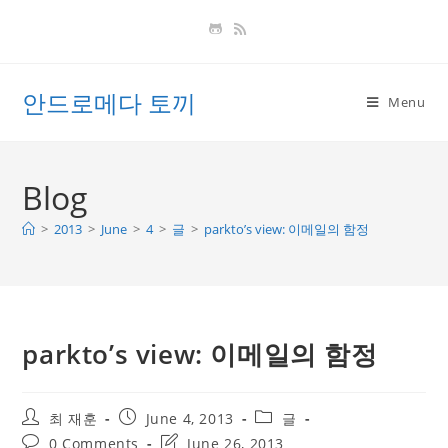
Skip
to
content
안드로메다 토끼
Menu
Blog
>
2013
>
June
>
4
>
글
>
parkto’s view: 이메일의 함정
parkto’s view: 이메일의 함정
Post
Post
Post
최 재훈
June 4, 2013
글
author:
published:
category:
Post
Post
0 Comments
June 26, 2013