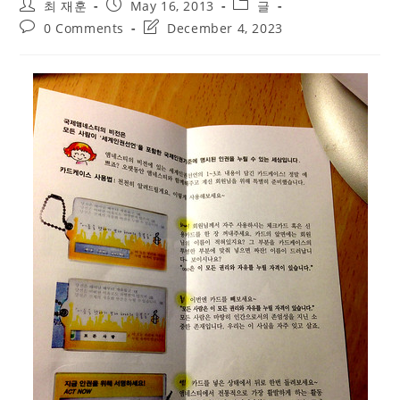
Post
Post
Post
최 재훈
May 16, 2013
글
author:
published:
category:
Post
Post
0 Comments
December 4, 2023
comments:
last
modified: