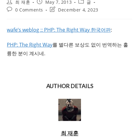
Post
Post
Post
최 재훈
May 7, 2013
글
author:
published:
category:
Post
Post
0 Comments
December 4, 2023
comments:
last
modified:
wafe’s weblog :: PHP: The Right Way 한국어판
:
PHP: The Right Way
를 별다른 보상도 없이 번역하는 훌
륭한 분이 계시네.
AUTHOR DETAILS
최 재훈