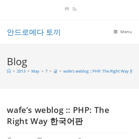
Skip
to
content
안드로메다 토끼
Menu
Blog
>
2013
>
May
>
7
>
글
>
wafe’s weblog :: PHP: The Right Way 
wafe’s weblog :: PHP: The
Right Way 한국어판