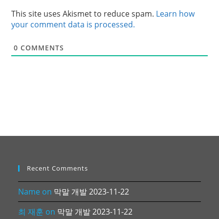
This site uses Akismet to reduce spam.
Learn how
your comment data is processed.
0
COMMENTS
Recent Comments
Name
on
막말 개발 2023-11-22
최 재훈
on
막말 개발 2023-11-22