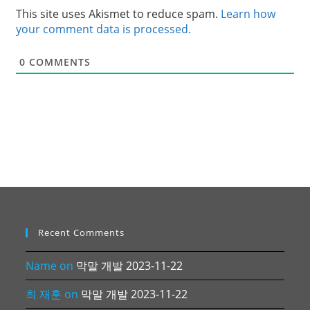
This site uses Akismet to reduce spam.
Learn how
your comment data is processed.
0
COMMENTS
Recent Comments
Name
on
막말 개발 2023-11-22
최 재훈
on
막말 개발 2023-11-22