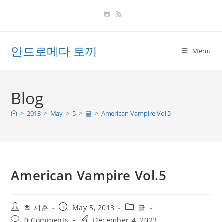
Skip
to
content
안드로메다 토끼
Menu
Blog
>
2013
>
May
>
5
>
글
>
American Vampire Vol.5
American Vampire Vol.5
Post
Post
Post
최 재훈
May 5, 2013
글
author:
published:
category:
Post
Post
0 Comments
December 4, 2023