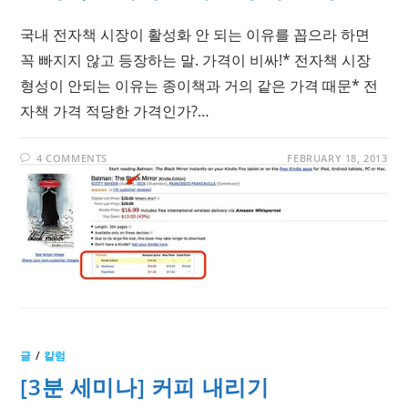
국내 전자책 시장이 활성화 안 되는 이유를 꼽으라 하면
꼭 빠지지 않고 등장하는 말. 가격이 비싸!* 전자책 시장
형성이 안되는 이유는 종이책과 거의 같은 가격 때문* 전
자책 가격 적당한 가격인가?…
4 COMMENTS
FEBRUARY 18, 2013
글
/
칼럼
[3분 세미나] 커피 내리기