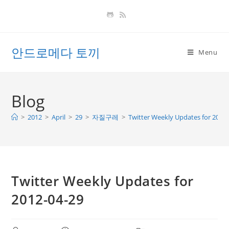
Skip
to
content
안드로메다 토끼
Menu
Blog
>
2012
>
April
>
29
>
자질구레
>
Twitter Weekly Updates for 2012
Twitter Weekly Updates for
2012-04-29