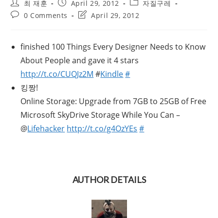
Post
Post
Post
최 재훈
April 29, 2012
자질구레
author:
published:
category:
Post
Post
0 Comments
April 29, 2012
comments:
last
modified:
finished 100 Things Every Designer Needs to Know
About People and gave it 4 stars
http://t.co/CUQJz2M
#
Kindle
#
킹짱!
Online Storage: Upgrade from 7GB to 25GB of Free
Microsoft SkyDrive Storage While You Can –
@
Lifehacker
http://t.co/g4OzYEs
#
AUTHOR DETAILS