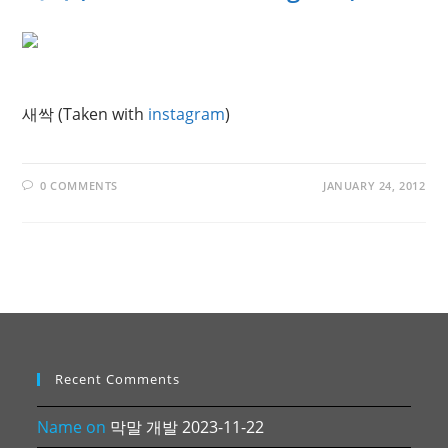
새싹 (Taken with
instagram
)
0 COMMENTS
JANUARY 24, 2012
Recent Comments
Name
on
막말 개발 2023-11-22