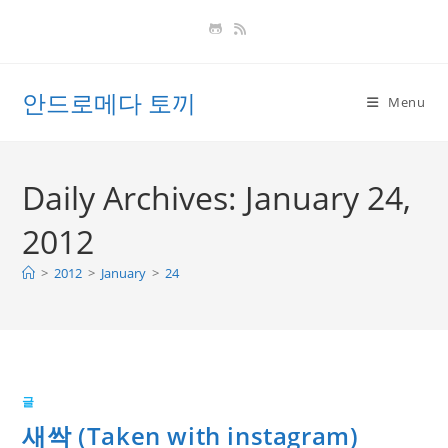
Skip
to
content
안드로메다 토끼
Menu
Daily Archives: January 24,
2012
>
2012
>
January
>
24
글
새싹 (Taken with instagram)