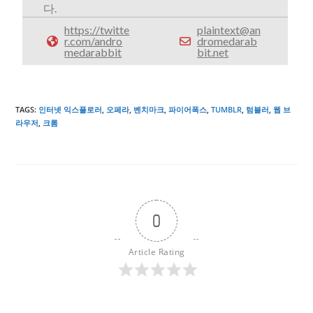
다.
https://twitte
plaintext@an
r.com/andro
dromedarab
medarabbit
bit.net
TAGS
:
인터넷 익스플로러
,
오페라
,
벤치마크
,
파이어폭스
,
TUMBLR
,
텀블러
,
웹 브
라우저
,
크롬
0
Article Rating