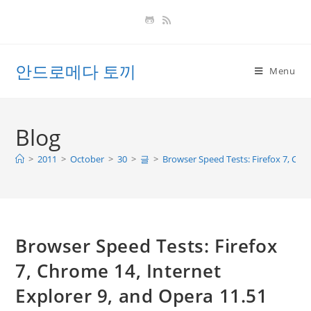
Skip
to
content
안드로메다 토끼
Menu
Blog
>
2011
>
October
>
30
>
글
>
Browser Speed Tests: Firefox 7, Chr
Browser Speed Tests: Firefox
7, Chrome 14, Internet
Explorer 9, and Opera 11.51